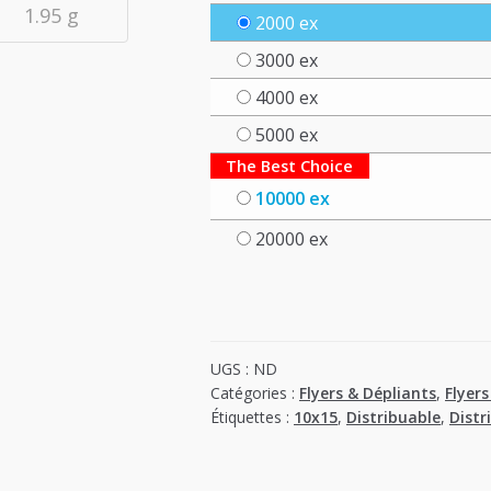
1.95 g
2000 ex
3000 ex
4000 ex
5000 ex
The Best Choice
10000 ex
20000 ex
UGS :
ND
Catégories :
Flyers & Dépliants
,
Flyers
Étiquettes :
10x15
,
Distribuable
,
Distr