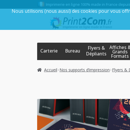
Imprimerie en ligne 100% made in France depui
Nous utilisons (nous aussi) des cookies pour vous offr
Aller
Aller
à
au
la
contenu
navigation
Affiches 
Flyers &
Carterie
Bureau
Grands
Dépliants
Formats
Accueil
Nos supports d’impression
Flyers & 