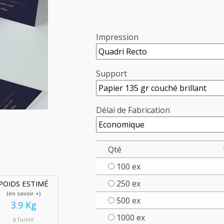
Impression
Support
Délai de Fabrication
Qté
100 ex
250 ex
POIDS ESTIMÉ
(en savoir +)
500 ex
3.9 Kg
1000 ex
à l'unité