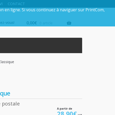
VI
CONTACT
on en ligne. Si vous continuez à naviguer sur PrintCom,
iez-vous!
0,00
€
0 article
Classique
ique
 postale
A partir de
28,90
€