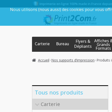
Imprimerie en ligne 100% made in France depui
Nous utilisons (nous aussi) des cookies pour vous offr
Aller
Aller
à
au
la
contenu
navigation
Affiches 
Flyers &
Carterie
Bureau
Grands
Dépliants
Formats
Accueil
Nos supports d’impression
Produits i
Tous nos produits
Carterie