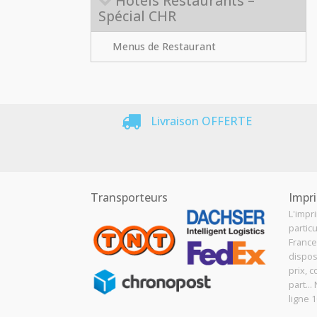
Hôtels Restaurants –
Spécial CHR
Menus de Restaurant
Livraison OFFERTE
Transporteurs
Impri
L'impr
particu
France
dispos
prix, c
part..
ligne 1