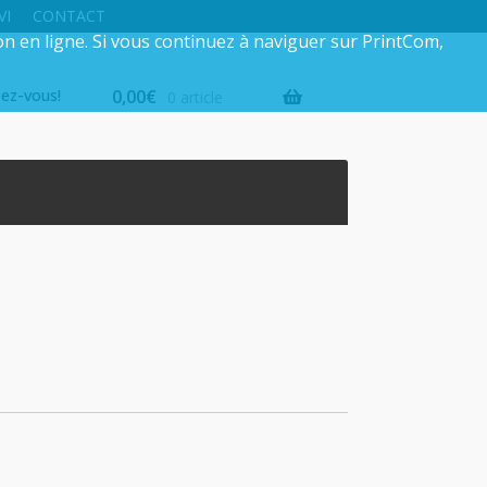
VI
CONTACT
on en ligne. Si vous continuez à naviguer sur PrintCom,
iez-vous!
0,00
€
0 article