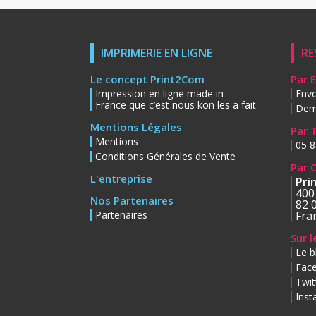
IMPRIMERIE EN LIGNE
RE
Le concept Print2Com
Par 
Impression en ligne made in
Envo
France que c’est nous kon les a fait
Dem
Mentions Légales
Par 
Mentions
05 8
Conditions Générales de Vente
Par 
L'entreprise
Pri
400
Nos Partenaires
82 
Partenaires
Fra
Sur 
Le b
Fac
Twit
Ins