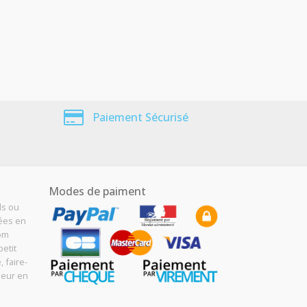
Paiement Sécurisé
Modes de paiment
ls ou
sées en
Com
etit
, faire-
meur en