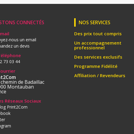
STONS CONNECTÉS
NOS SERVICES
Email
Des prix tout compris
yez-nous un email
Un accompagnement
andez un devis
professionnel
Téléphone
Des services exclusifs
2 73 03 44
Programme Fidélité
Courrier
Affiliation / Revendeurs
nt2Com
 chemin de Badaillac
000 Montauban
nce
les Réseaux Sociaux
log Print2Com
ebook
ter
tagram