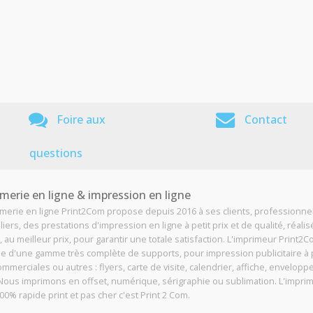
Foire aux
Contact
questions
merie en ligne & impression en ligne
imerie en ligne Print2Com propose depuis 2016 à ses clients, professionne
liers, des prestations d'impression en ligne à petit prix et de qualité, réali
, au meilleur prix, pour garantir une totale satisfaction. L'imprimeur Print2
e d'une gamme très complète de supports, pour impression publicitaire à p
ommerciales ou autres : flyers, carte de visite, calendrier, affiche, enveloppe
. Nous imprimons en offset, numérique, sérigraphie ou sublimation. L'impri
00% rapide print et pas cher c'est Print 2 Com.