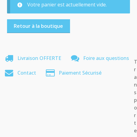
Votre panier est actuellement vide.
Retour à la boutique
Livraison OFFERTE
Foire aux questions
r
Contact
Paiement Sécurisé
a
s
p
r
t
e