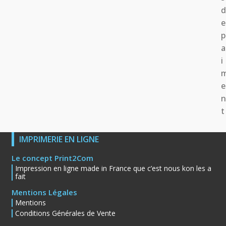
e
p
a
i
e
t
IMPRIMERIE EN LIGNE
Le concept Print2Com
Impression en ligne made in France que c’est nous kon les a
fait
Mentions Légales
Mentions
Conditions Générales de Vente