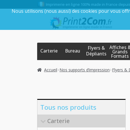
Imprimerie en ligne 100% made in France depui
Nous utilisons (nous aussi) des cookies pour vous offr
Aller
Aller
à
au
la
contenu
navigation
Affiches 
Flyers &
Carterie
Bureau
Grands
Dépliants
Formats
Accueil
Nos supports d’impression
Flyers & 
Tous nos produits
Carterie