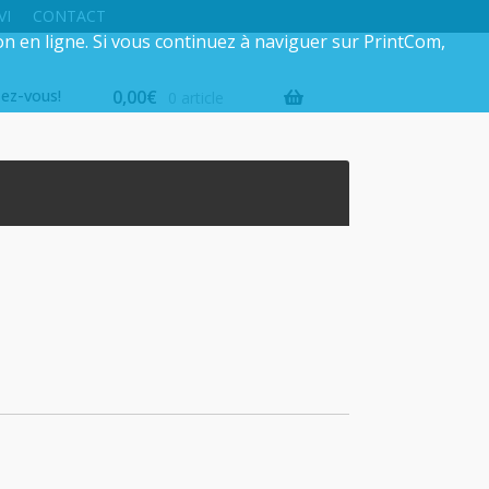
VI
CONTACT
on en ligne. Si vous continuez à naviguer sur PrintCom,
iez-vous!
0,00
€
0 article