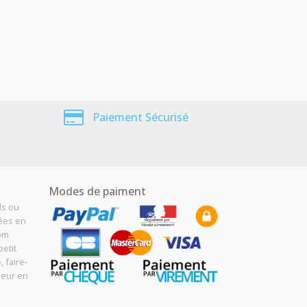
Paiement Sécurisé
Modes de paiment
ls ou
sées en
Com
etit
, faire-
meur en