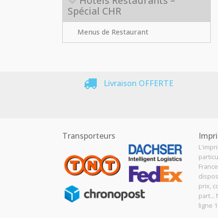
Hôtels Restaurants –
Spécial CHR
Menus de Restaurant
Livraison OFFERTE
Transporteurs
Impri
L'impr
particu
France
dispos
prix, c
part..
ligne 1