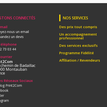
STONS CONNECTÉS
NOS SERVICES
Email
Des prix tout compris
yez-nous un email
Un accompagnement
andez un devis
professionnel
Téléphone
Des services exclusifs
2 73 03 44
Programme Fidélité
Courrier
Affiliation / Revendeurs
nt2Com
 chemin de Badaillac
000 Montauban
nce
les Réseaux Sociaux
log Print2Com
ebook
ter
tagram