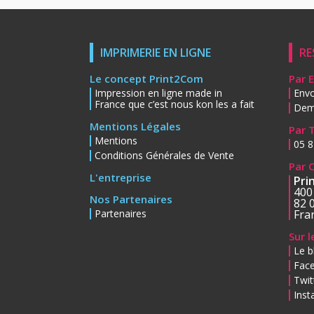
IMPRIMERIE EN LIGNE
RE
Le concept Print2Com
Par 
Impression en ligne made in
Envo
France que c’est nous kon les a fait
Dem
Mentions Légales
Par 
Mentions
05 8
Conditions Générales de Vente
Par 
L'entreprise
Pri
400
Nos Partenaires
82 
Partenaires
Fra
Sur 
Le b
Fac
Twit
Ins