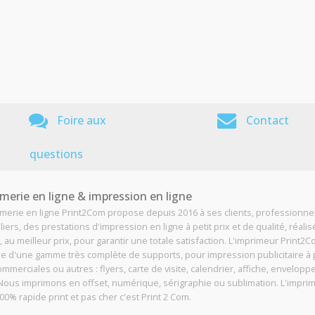
Foire aux
Contact
questions
merie en ligne & impression en ligne
imerie en ligne Print2Com propose depuis 2016 à ses clients, professionne
liers, des prestations d'impression en ligne à petit prix et de qualité, réali
, au meilleur prix, pour garantir une totale satisfaction. L'imprimeur Print2
e d'une gamme très complète de supports, pour impression publicitaire à p
ommerciales ou autres : flyers, carte de visite, calendrier, affiche, enveloppe
. Nous imprimons en offset, numérique, sérigraphie ou sublimation. L'impri
00% rapide print et pas cher c'est Print 2 Com.