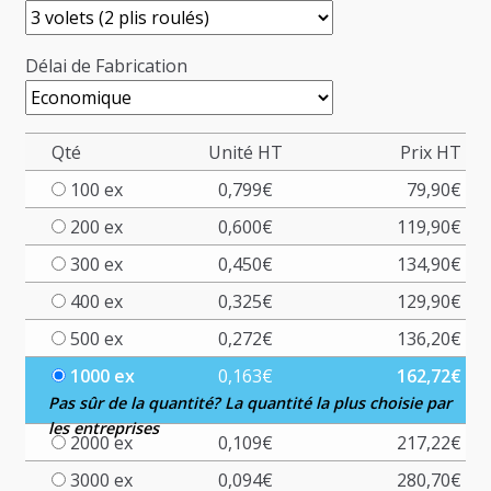
Délai de Fabrication
Qté
Unité HT
Prix HT
100 ex
0,799
€
79,90
€
200 ex
0,600
€
119,90
€
300 ex
0,450
€
134,90
€
400 ex
0,325
€
129,90
€
500 ex
0,272
€
136,20
€
1000 ex
0,163
€
162,72
€
Pas sûr de la quantité? La quantité la plus choisie par
les entreprises
2000 ex
0,109
€
217,22
€
3000 ex
0,094
€
280,70
€