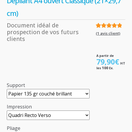
Dépliant A4 ouvert Classique (21×29,7
cm)
Document idéal de
prospection de vos futurs
Noté
1
5.00
sur
(
1
avis client)
clients
5 basé sur
notation
client
A partir de
79,90
€
HT
100
les
Ex.
Support
Impression
Pliage