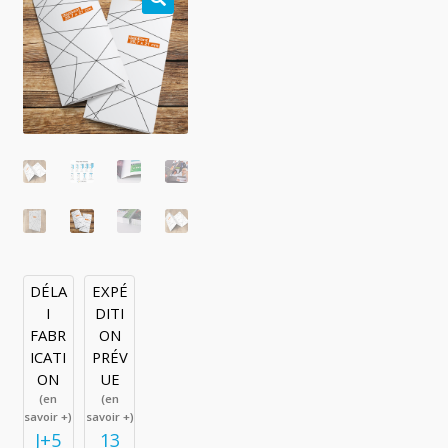
🔍
DÉLA
EXPÉ
I
DITI
FABR
ON
ICATI
PRÉV
ON
UE
(en
(en
savoir +)
savoir +)
J+5
13