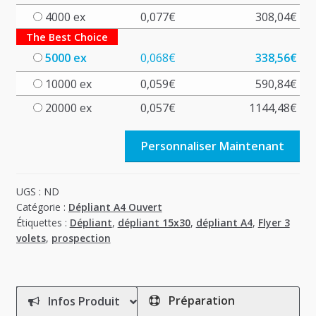
4000 ex
0,077
€
308,04
€
The Best Choice
5000 ex
0,068
€
338,56
€
10000 ex
0,059
€
590,84
€
20000 ex
0,057
€
1144,48
€
Personnaliser Maintenant
UGS :
ND
Catégorie :
Dépliant A4 Ouvert
Étiquettes :
Dépliant
,
dépliant 15x30
,
dépliant A4
,
Flyer 3
volets
,
prospection
Préparation
Infos Produit