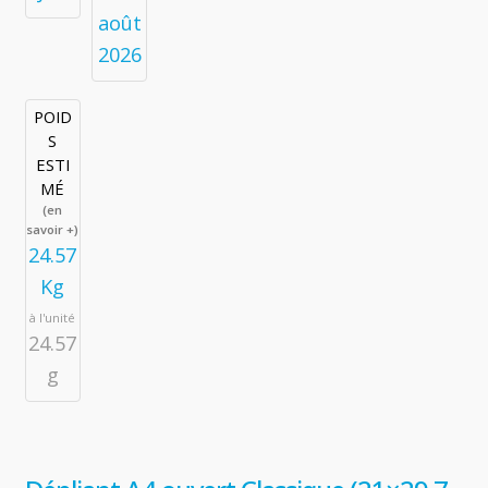
août
2026
POID
S
ESTI
MÉ
(en
savoir +)
24.57
Kg
à l'unité
24.57
g