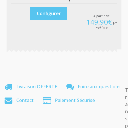
Configurer
A partir de
149,90
€
HT
50
les
Ex.
Livraison OFFERTE
Foire aux questions
r
Contact
Paiement Sécurisé
a
s
p