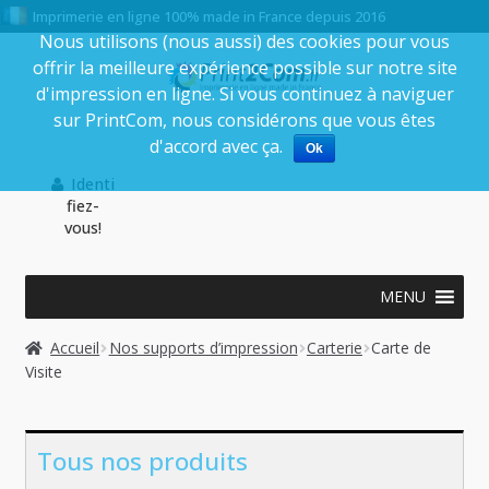
Imprimerie en ligne 100% made in France depuis 2016
Nous utilisons (nous aussi) des cookies pour vous
offrir la meilleure expérience possible sur notre site
Aller
Aller
d'impression en ligne. Si vous continuez à naviguer
à
au
sur PrintCom, nous considérons que vous êtes
la
contenu
d'accord avec ça.
Ok
navigation
Identi
fiez-
vous!
MENU
Accueil
Nos supports d’impression
Carterie
Carte de
Visite
Tous nos produits