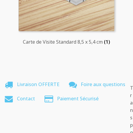
Carte de Visite Standard 8,5 x 5,4 cm
(1)
Livraison OFFERTE
Foire aux questions
r
Contact
Paiement Sécurisé
a
s
p