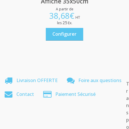
Affiche 35x50cm
A partir de
38,68
€
HT
25
les
Ex.
Configurer
Livraison OFFERTE
Foire aux questions
r
Contact
Paiement Sécurisé
a
s
p