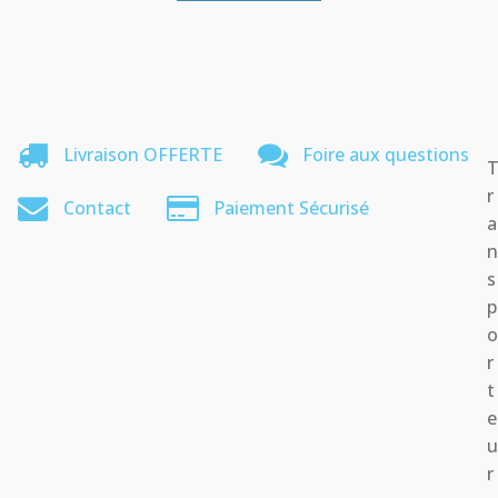
Livraison OFFERTE
Foire aux questions
r
Contact
Paiement Sécurisé
a
s
p
r
t
e
r