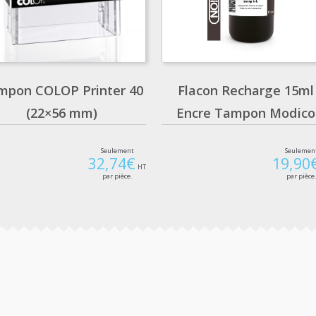
mpon COLOP Printer 40
Flacon Recharge 15ml
(22×56 mm)
Encre Tampon Modico
Seulement
Seulemen
32,74
€
19,90
HT
par pièce.
par pièce