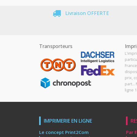
Livraison OFFERTE
Transporteurs
Impri
L'impr
particu
France
dispos
prix, c
part..
ligne 1
IMPRIMERIE EN LIGNE
RE
Le concept Print2Com
Par 