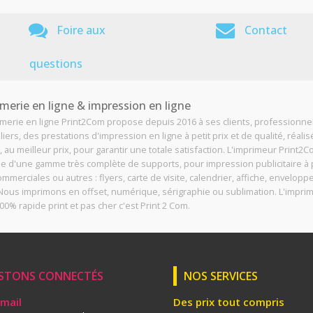
Foire aux
Contact
questions
merie en ligne & impression en ligne
imerie en ligne Print2Com propose depuis 2016 à ses clients, professionne
liers, des prestations d'impression en ligne à petit prix et de qualité, réali
, au meilleur prix, pour garantir une totale satisfaction. L'imprimeur Print2
e d'une gamme très complète de supports, pour impression publicitaire à p
ommerciales ou autres : flyers, carte de visite, calendrier, affiche, enveloppe
. Nous imprimons en offset, numérique, sérigraphie ou sublimation. L'impri
00% rapide print et pas cher c'est Print 2 Com.
STONS CONNECTÉS
NOS SERVICES
Email
Des prix tout compris