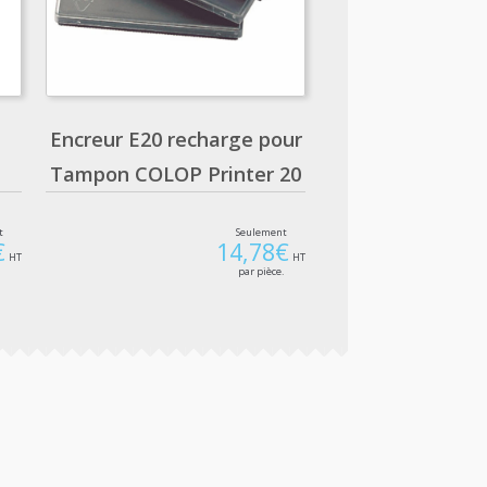
Encreur E20 recharge pour
Tampon COLOP Printer 20
t
Seulement
€
14,78
€
HT
HT
.
par pièce.