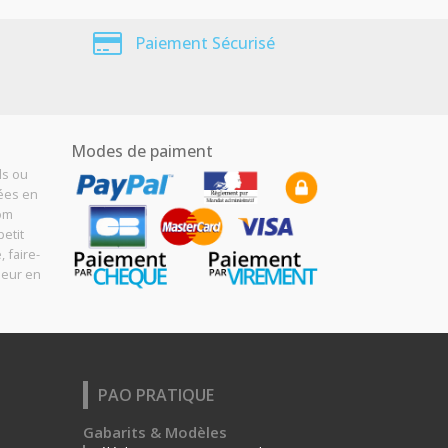
Paiement Sécurisé
Modes de paiment
ls ou
sées en
Com
etit
, faire-
meur en
PAO PRATIQUE
Gabarits & Modèles