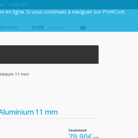
VI
CONTACT
on en ligne. Si vous continuez à naviguer sur PrintCom,
iez-vous!
0,00
€
0 article
uminium 11 mm
o Aluminium 11 mm
Seulement
79,90
€