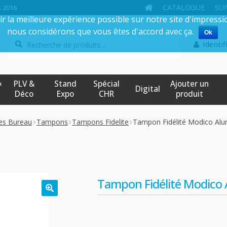
CATALOGUE
SUI
s 2016
ir la meilleure expérience possible sur notre site d'impressi
nous considérons que vous êtes d'accord avec ça.
Ok
Recherche
Recherche
Identif
pour :
&
PLV &
Stand
Spécial
Ajouter un
Digital
Déco
Expo
CHR
produit
res Bureau
Tampons
Tampons Fidelite
Tampon Fidélité Modico Al
Tampon Fidélité Modic
🔍