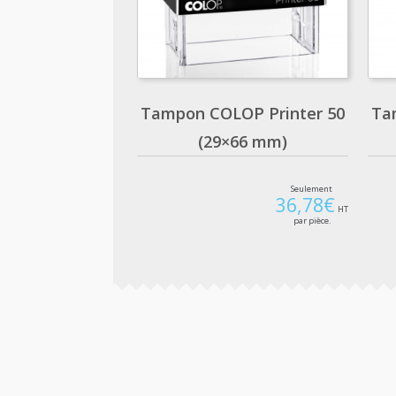
Tampon COLOP Printer 50
Ta
(29×66 mm)
Seulement
36,78
€
HT
par pièce.