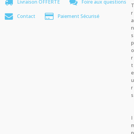
Livraison OFFERTE
Foire aux questions
r
Contact
Paiement Sécurisé
a
s
p
r
t
e
r
s
I
p