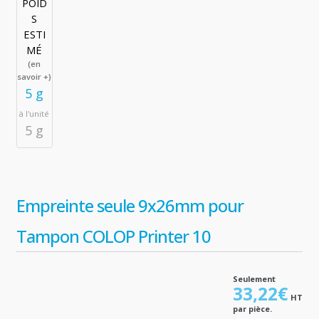
POID
S
ESTI
MÉ
(en
savoir +)
5 g
à l'unité
5 g
Empreinte seule 9x26mm pour
Tampon COLOP Printer 10
Seulement
33,22
€
HT
par pièce.