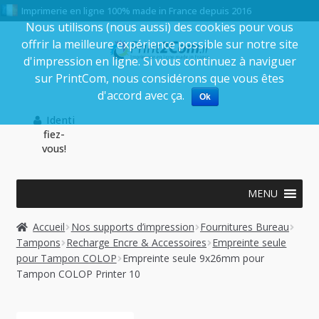
Imprimerie en ligne 100% made in France depuis 2016
Nous utilisons (nous aussi) des cookies pour vous
offrir la meilleure expérience possible sur notre site
Aller
Aller
d'impression en ligne. Si vous continuez à naviguer
à
au
sur PrintCom, nous considérons que vous êtes
la
contenu
d'accord avec ça.
Ok
navigation
Identi
fiez-
vous!
MENU
Accueil
Nos supports d’impression
Fournitures Bureau
Tampons
Recharge Encre & Accessoires
Empreinte seule
pour Tampon COLOP
Empreinte seule 9x26mm pour
Tampon COLOP Printer 10