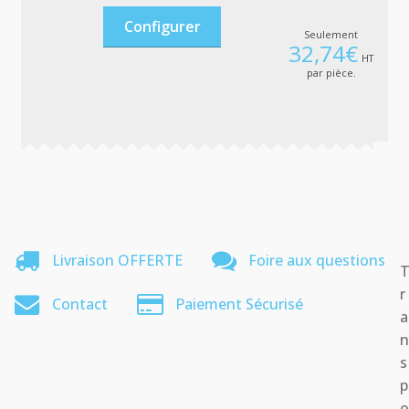
Configurer
Seulement
32,74
€
HT
par pièce.
Livraison OFFERTE
Foire aux questions
r
Contact
Paiement Sécurisé
a
s
p