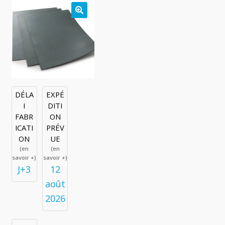
🔍
DÉLA
EXPÉ
I
DITI
FABR
ON
ICATI
PRÉV
ON
UE
(en
(en
savoir +)
savoir +)
J+3
12
août
2026