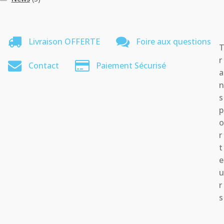
Livraison OFFERTE
Foire aux questions
r
Contact
Paiement Sécurisé
a
s
p
r
t
e
r
s