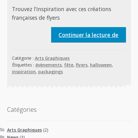
Trouvez l’inspiration avec ces créations
françaises de flyers
Flyers
Continuer la lecture de
et
packag
Catégorie :
Arts Graphiques
Hallow
Étiquettes :
évènements
,
fête
,
flyers
,
halloween
,
made
inspiration
,
packagings
in
France
Catégories
Arts Graphiques
(2)
News
(3)