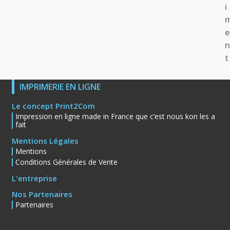
i
e
t
IMPRIMERIE EN LIGNE
Le concept Print2Com
Impression en ligne made in France que c’est nous kon les a
fait
Mentions Légales
Mentions
Conditions Générales de Vente
L'entreprise
Nos Partenaires
Partenaires