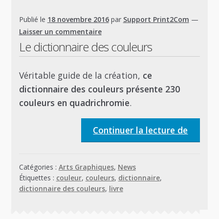
Publié le
18 novembre 2016
par
Support Print2Com
—
Laisser un commentaire
Le dictionnaire des couleurs
Véritable guide de la création,
ce
dictionnaire des couleurs présente 230
couleurs en quadrichromie
.
Le
Continuer la lecture de
diction
des
Catégories :
Arts Graphiques
,
News
couleur
Étiquettes :
couleur
,
couleurs
,
dictionnaire
,
dictionnaire des couleurs
,
livre