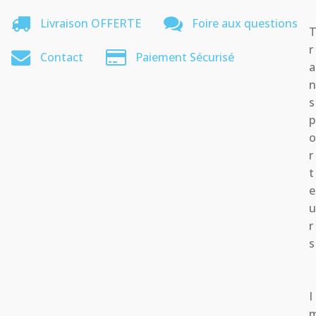
Livraison OFFERTE
Foire aux questions
r
Contact
Paiement Sécurisé
a
s
p
r
t
e
r
s
I