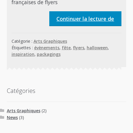
françaises de flyers
Flyers
Continuer la lecture de
et
packag
Catégorie :
Arts Graphiques
Hallow
Étiquettes :
évènements
,
fête
,
flyers
,
halloween
,
made
inspiration
,
packagings
in
France
Catégories
Arts Graphiques
(2)
News
(3)