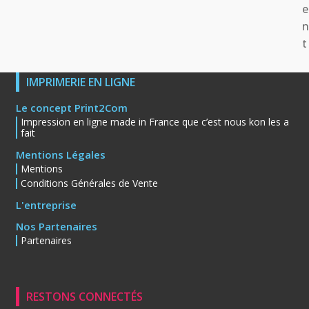
e
t
IMPRIMERIE EN LIGNE
Le concept Print2Com
Impression en ligne made in France que c’est nous kon les a
fait
Mentions Légales
Mentions
Conditions Générales de Vente
L'entreprise
Nos Partenaires
Partenaires
RESTONS CONNECTÉS