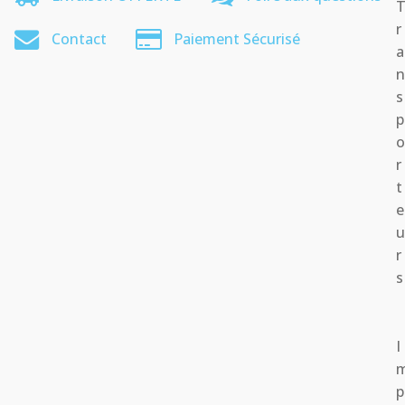
r
Contact
Paiement Sécurisé
a
s
p
r
t
e
r
s
I
p