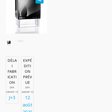
🔍
DÉLA
EXPÉ
I
DITI
FABR
ON
ICATI
PRÉV
ON
UE
(en
(en
savoir +)
savoir +)
J+3
12
août