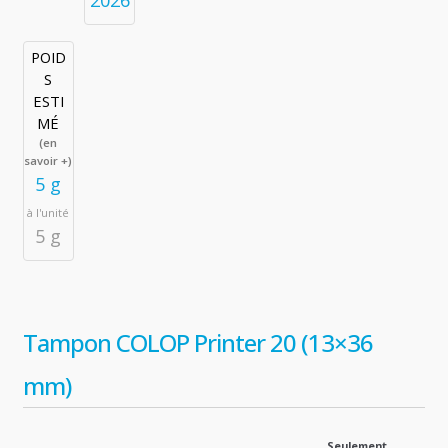
2026
POID
S
ESTI
MÉ
(en
savoir +)
5 g
à l'unité
5 g
Tampon COLOP Printer 20 (13×36
mm)
Seulement