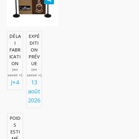
🔍
DÉLA
EXPÉ
I
DITI
FABR
ON
ICATI
PRÉV
ON
UE
(en
(en
savoir +)
savoir +)
J+4
13
août
2026
POID
S
ESTI
MÉ