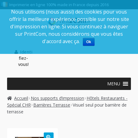
Imprimerie en ligne 100% made in France depuis 2016
Nous utilisons (nous aussi) des cookies pour vous
offrir la meilleure expérience possible sur notre site
Aller
Aller
d'impression en ligne. Si vous continuez à naviguer
à
au
sur PrintCom, nous considérons que vous êtes
la
contenu
d'accord avec ça.
Ok
navigation
Identi
fiez-
vous!
MENU
Accueil
Nos supports d’impression
Hôtels Restaurants -
Spécial CHR
Barrières Terrasse
Visuel seul pour barrière de
terrasse