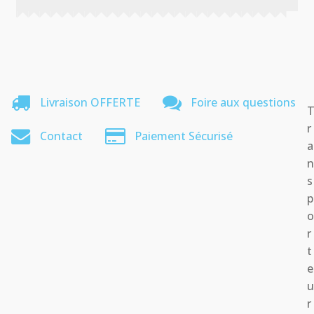
Livraison OFFERTE
Foire aux questions
r
Contact
Paiement Sécurisé
a
s
p
r
t
e
r