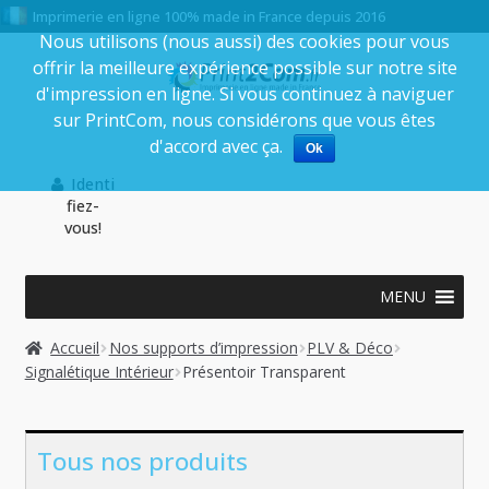
Imprimerie en ligne 100% made in France depuis 2016
Nous utilisons (nous aussi) des cookies pour vous
offrir la meilleure expérience possible sur notre site
Aller
Aller
d'impression en ligne. Si vous continuez à naviguer
à
au
sur PrintCom, nous considérons que vous êtes
la
contenu
d'accord avec ça.
Ok
navigation
Identi
fiez-
vous!
MENU
Accueil
Nos supports d’impression
PLV & Déco
Signalétique Intérieur
Présentoir Transparent
Tous nos produits