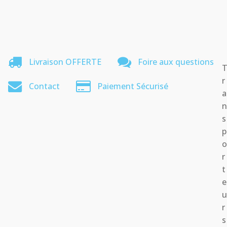
Livraison OFFERTE
Foire aux questions
r
Contact
Paiement Sécurisé
a
s
p
r
t
e
r
s