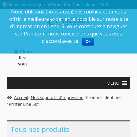
Imprimerie en ligne 100% made in France depuis 2016
Nous utilisons (nous aussi) des cookies pour vous
offrir la meilleure expérience possible sur notre site
Aller
Aller
d'impression en ligne. Si vous continuez à naviguer
à
au
sur PrintCom, nous considérons que vous êtes
la
contenu
d'accord avec ça.
Ok
navigation
Identi
fiez-
vous!
MENU
Accueil
Nos supports d’impression
Produits identifiés
“Printer Line 50”
Tous nos produits