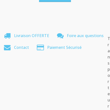
Livraison OFFERTE
Foire aux questions
r
Contact
Paiement Sécurisé
a
s
p
r
t
e
r