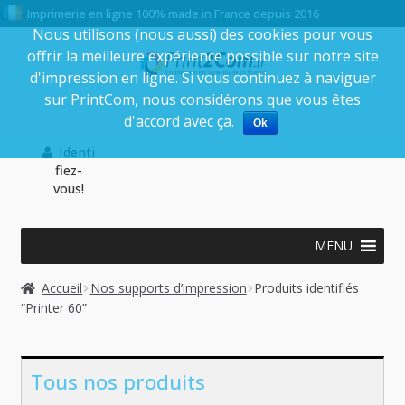
Imprimerie en ligne 100% made in France depuis 2016
Nous utilisons (nous aussi) des cookies pour vous
offrir la meilleure expérience possible sur notre site
Aller
Aller
d'impression en ligne. Si vous continuez à naviguer
à
au
sur PrintCom, nous considérons que vous êtes
la
contenu
d'accord avec ça.
Ok
navigation
Identi
fiez-
vous!
MENU
Accueil
Nos supports d’impression
Produits identifiés
“Printer 60”
Tous nos produits