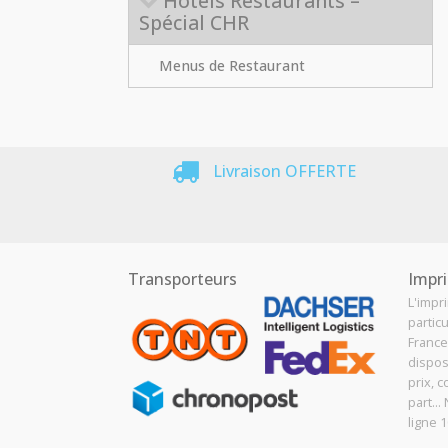
Hôtels Restaurants –
Spécial CHR
Menus de Restaurant
Livraison OFFERTE
Transporteurs
Impri
L'impr
particu
France
dispos
prix, c
part..
ligne 1