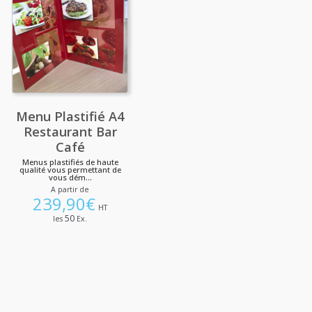
Menu Plastifié A4
Restaurant Bar
Café
Menus plastifiés de haute
qualité vous permettant de
vous dém...
A partir de
239,90
€
HT
50
les
Ex.