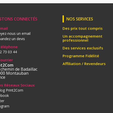
STONS CONNECTÉS
NOS SERVICES
Email
Des prix tout compris
yez-nous un email
Un accompagnement
andez un devis
professionnel
Téléphone
Des services exclusifs
2 73 03 44
Programme Fidélité
Courrier
Affiliation / Revendeurs
nt2Com
 chemin de Badaillac
000 Montauban
nce
les Réseaux Sociaux
log Print2Com
ebook
ter
tagram