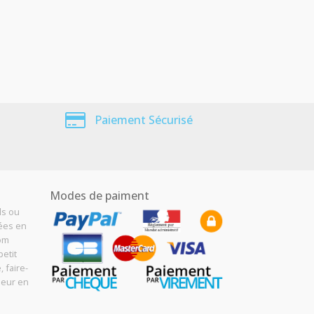
Paiement Sécurisé
Modes de paiment
ls ou
sées en
Com
etit
, faire-
meur en