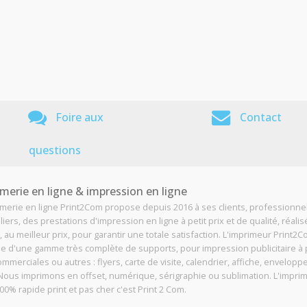
Foire aux
Contact
questions
merie en ligne & impression en ligne
imerie en ligne Print2Com propose depuis 2016 à ses clients, professionne
liers, des prestations d'impression en ligne à petit prix et de qualité, réali
, au meilleur prix, pour garantir une totale satisfaction. L'imprimeur Print2
e d'une gamme très complète de supports, pour impression publicitaire à p
ommerciales ou autres : flyers, carte de visite, calendrier, affiche, enveloppe
. Nous imprimons en offset, numérique, sérigraphie ou sublimation. L'impri
00% rapide print et pas cher c'est Print 2 Com.