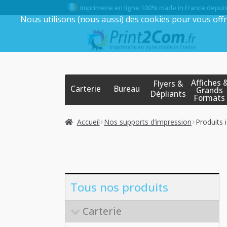
Imprimerie en ligne 100% made in France depui
Nous utilisons (nous aussi) des cookies pour vous offr
Aller
Aller
à
au
la
contenu
navigation
Affiches 
Flyers &
Carterie
Bureau
Grands
Dépliants
Formats
Accueil
Nos supports d’impression
Produits 
Tous nos produits
Carterie