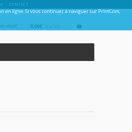
VI
CONTACT
on en ligne. Si vous continuez à naviguer sur PrintCom,
iez-vous!
0,00
€
0 article