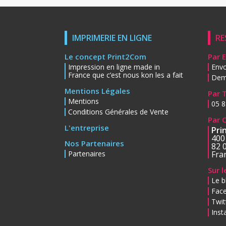
IMPRIMERIE EN LIGNE
RE
Le concept Print2Com
Par 
Impression en ligne made in
Envo
France que c’est nous kon les a fait
Dem
Mentions Légales
Par 
Mentions
05 8
Conditions Générales de Vente
Par 
L'entreprise
Pri
400
Nos Partenaires
82 
Partenaires
Fra
Sur 
Le b
Fac
Twit
Ins