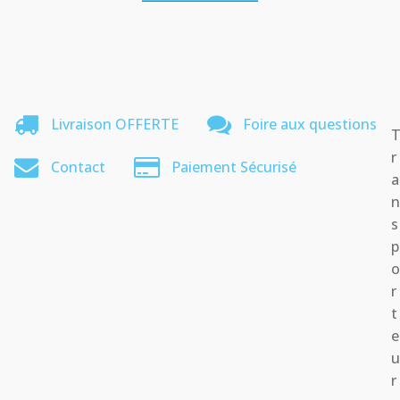
Livraison OFFERTE
Foire aux questions
r
Contact
Paiement Sécurisé
a
s
p
r
t
e
r