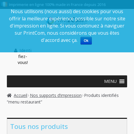
Imprimerie en ligne 100% made in France depuis 2016
Nous utilisons (nous aussi) des cookies pour vous
offrir la meilleure expérience possible sur notre site
Aller
Aller
d'impression en ligne. Si vous continuez à naviguer
à
au
sur PrintCom, nous considérons que vous êtes
la
contenu
d'accord avec ça.
Ok
navigation
Identi
fiez-
vous!
MENU
Accueil
Nos supports d’impression
Produits identifiés
“menu restaurant”
Tous nos produits