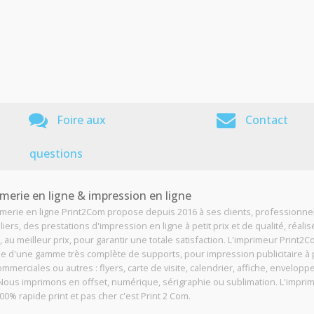
Foire aux
Contact
questions
merie en ligne & impression en ligne
imerie en ligne Print2Com propose depuis 2016 à ses clients, professionne
liers, des prestations d'impression en ligne à petit prix et de qualité, réali
, au meilleur prix, pour garantir une totale satisfaction. L'imprimeur Print2
e d'une gamme très complète de supports, pour impression publicitaire à p
ommerciales ou autres : flyers, carte de visite, calendrier, affiche, enveloppe
. Nous imprimons en offset, numérique, sérigraphie ou sublimation. L'impri
00% rapide print et pas cher c'est Print 2 Com.