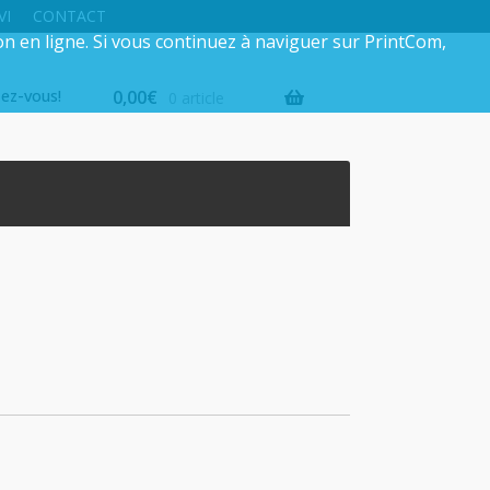
VI
CONTACT
on en ligne. Si vous continuez à naviguer sur PrintCom,
iez-vous!
0,00
€
0 article