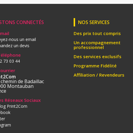
STONS CONNECTÉS
NOS SERVICES
Email
Des prix tout compris
yez-nous un email
Un accompagnement
andez un devis
professionnel
Téléphone
Des services exclusifs
2 73 03 44
Programme Fidélité
Courrier
Affiliation / Revendeurs
nt2Com
 chemin de Badaillac
000 Montauban
nce
les Réseaux Sociaux
log Print2Com
ebook
ter
tagram