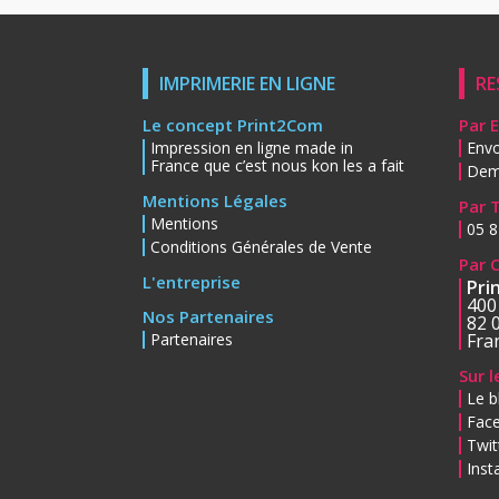
IMPRIMERIE EN LIGNE
RE
Le concept Print2Com
Par 
Impression en ligne made in
Envo
France que c’est nous kon les a fait
Dem
Mentions Légales
Par 
Mentions
05 8
Conditions Générales de Vente
Par 
L'entreprise
Pri
400
Nos Partenaires
82 
Partenaires
Fra
Sur 
Le b
Fac
Twit
Ins