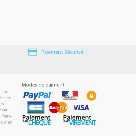
Paiement Sécurisé
Modes de paiment
ls ou
sées en
Com
etit
, faire-
meur en