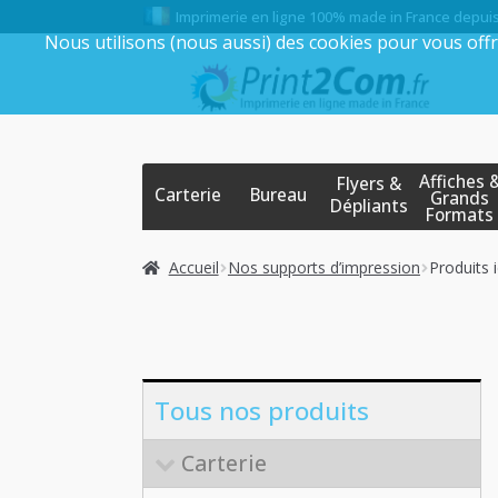
Imprimerie en ligne 100% made in France depui
Nous utilisons (nous aussi) des cookies pour vous offr
Aller
Aller
à
au
la
contenu
navigation
Affiches 
Flyers &
Carterie
Bureau
Grands
Dépliants
Formats
Accueil
Nos supports d’impression
Produits 
Tous nos produits
Carterie