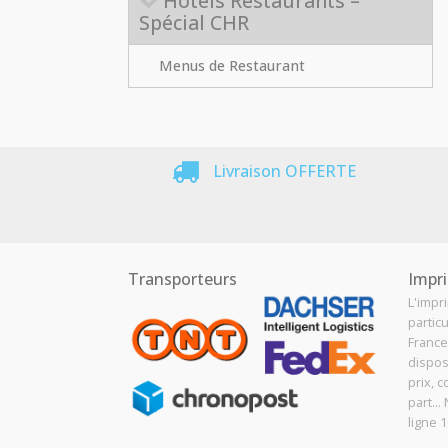
Hôtels Restaurants –
Spécial CHR
Menus de Restaurant
Livraison OFFERTE
Transporteurs
Impri
L'impr
particu
France
dispos
prix, c
part..
ligne 1