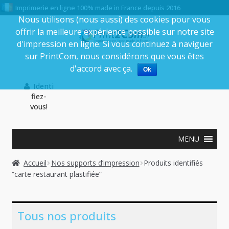
Imprimerie en ligne 100% made in France depuis 2016
Nous utilisons (nous aussi) des cookies pour vous
offrir la meilleure expérience possible sur notre site
Aller
Aller
d'impression en ligne. Si vous continuez à naviguer
à
au
sur PrintCom, nous considérons que vous êtes
la
contenu
d'accord avec ça.
Ok
navigation
Identi
fiez-
vous!
MENU
Accueil
Nos supports d’impression
Produits identifiés
“carte restaurant plastifiée”
Tous nos produits