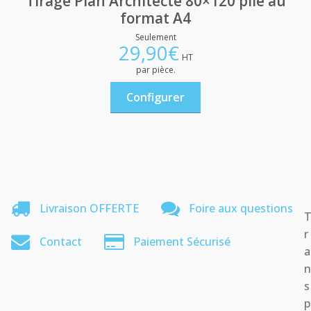
Tirage Plan Architecte 80×120 plié au
format A4
Seulement
29,90
€
HT
par pièce.
Configurer
Livraison OFFERTE
Foire aux questions
r
Contact
Paiement Sécurisé
a
s
p