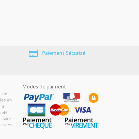
Paiement Sécurisé
Modes de paiment
ls ou
sées en
Com
etit
, faire-
meur en