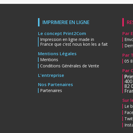
IMPRIMERIE EN LIGNE
RE
Le concept Print2Com
Par 
Impression en ligne made in
Envo
France que c’est nous kon les a fait
Dem
Mentions Légales
Par 
Mentions
05 8
Conditions Générales de Vente
Par 
L'entreprise
Pri
400
Nos Partenaires
82 
Partenaires
Fra
Sur 
Le b
Fac
Twit
Ins