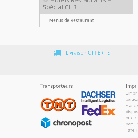
Hôtels Restaurants –
Spécial CHR
Menus de Restaurant
Livraison OFFERTE
Transporteurs
Impri
L'impr
particu
France
dispos
prix, c
part..
ligne 1