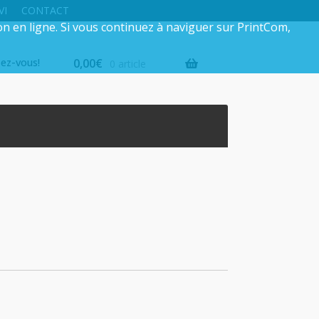
VI
CONTACT
on en ligne. Si vous continuez à naviguer sur PrintCom,
iez-vous!
0,00
€
0 article