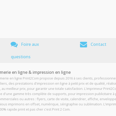
Foire aux
Contact
questions
merie en ligne & impression en ligne
imerie en ligne Print2Com propose depuis 2016 à ses clients, professionne
liers, des prestations d'impression en ligne à petit prix et de qualité, réali
, au meilleur prix, pour garantir une totale satisfaction. L'imprimeur Print2
e d'une gamme très complète de supports, pour impression publicitaire à p
ommerciales ou autres : flyers, carte de visite, calendrier, affiche, enveloppe
. Nous imprimons en offset, numérique, sérigraphie ou sublimation. L'impri
00% rapide print et pas cher c'est Print 2 Com.