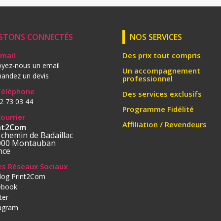
STONS CONNECTÉS
NOS SERVICES
Email
Des prix tout compris
yez-nous un email
Un accompagnement
andez un devis
professionnel
Téléphone
Des services exclusifs
2 73 03 44
Programme Fidélité
Courrier
Affiliation / Revendeurs
nt2Com
 chemin de Badaillac
000 Montauban
nce
les Réseaux Sociaux
log Print2Com
ebook
ter
tagram