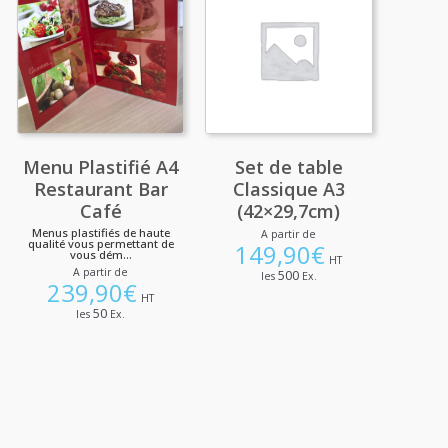
Menu Plastifié A4
Set de table
Restaurant Bar
Classique A3
Café
(42×29,7cm)
Menus plastifiés de haute
A partir de
qualité vous permettant de
149,90
€
vous dém...
HT
A partir de
500
les
Ex.
239,90
€
HT
50
les
Ex.