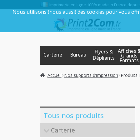
Imprimerie en ligne 100% made in France depui
Nous utilisons (nous aussi) des cookies pour vous offr
Aller
Aller
à
au
la
contenu
navigation
Affiches 
Flyers &
Carterie
Bureau
Grands
Dépliants
Formats
Accueil
Nos supports d’impression
Produits i
Tous nos produits
Carterie