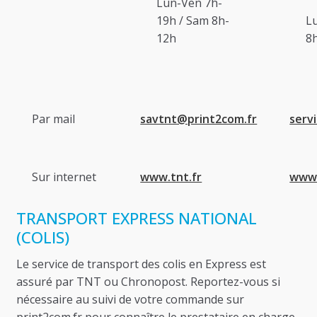
Lun-Ven 7h-
19h / Sam 8h-
L
12h
8
Par mail
savtnt@print2com.fr
serv
Sur internet
www.tnt.fr
www.
TRANSPORT EXPRESS NATIONAL
(COLIS)
Le service de transport des colis en Express est
assuré par TNT ou Chronopost. Reportez-vous si
nécessaire au suivi de votre commande sur