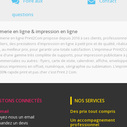
Foire aux
Contact
questions
merie en ligne & impression en ligne
imerie en ligne Print2Com propose depuis 2016 à ses clients, professionne
liers, des prestations d'impression en ligne à petit prix et de qualité, réali
, au meilleur prix, pour garantir une totale satisfaction. L'imprimeur Print2
e d'une gamme très complète de supports, pour impression publicitaire à p
ommerciales ou autres : flyers, carte de visite, calendrier, affiche, enveloppe
. Nous imprimons en offset, numérique, sérigraphie ou sublimation. L'impri
00% rapide print et pas cher c'est Print 2 Com.
STONS CONNECTÉS
NOS SERVICES
Email
Des prix tout compris
yez-nous un email
Un accompagnement
andez un devis
professionnel