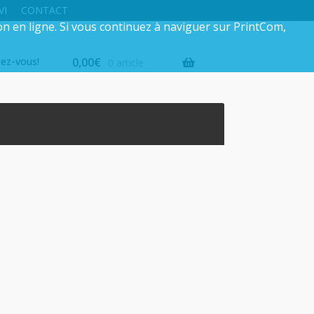
VI
CONTACT
on en ligne. Si vous continuez à naviguer sur PrintCom,
iez-vous!
0,00
€
0 article