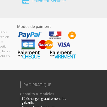
Paiement Sécurisé
Modes de paiment
ls ou
sées en
Com
etit
, faire-
meur en
PAO PRATIQUE
Gabarits & Modèles
Télécharger gratuitement les
gabarits