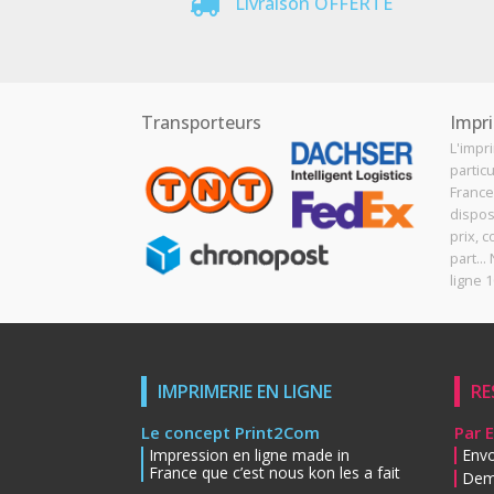
Livraison OFFERTE
Transporteurs
Impri
L'impr
particu
France
dispos
prix, c
part..
ligne 1
IMPRIMERIE EN LIGNE
RE
Le concept Print2Com
Par 
Impression en ligne made in
Envo
France que c’est nous kon les a fait
Dem