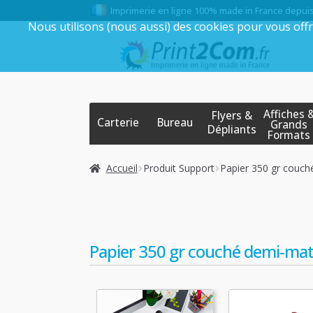
Imprimerie en ligne 100% made in France depui
Nous utilisons (nous aussi) des cookies pour vous offr
Aller
Aller
à
au
la
contenu
navigation
Affiches 
Flyers &
Carterie
Bureau
Grands
Dépliants
Formats
Accueil
Produit Support
Papier 350 gr couc
Papier 350 gr couché demi-ma