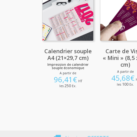
Calendrier souple
Carte de Vi
A4 (21×29,7 cm)
« Mini » (8,5 
cm)
Impression de calendrier
souple économique
A partir de
A partir de
45,68
€
96,41
€
HT
100
les
Ex.
250
les
Ex.