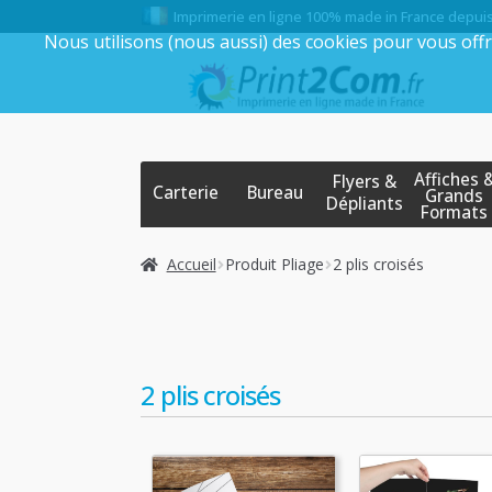
Imprimerie en ligne 100% made in France depui
Nous utilisons (nous aussi) des cookies pour vous offr
Aller
Aller
à
au
la
contenu
navigation
Affiches 
Flyers &
Carterie
Bureau
Grands
Dépliants
Formats
Accueil
Produit Pliage
2 plis croisés
2 plis croisés