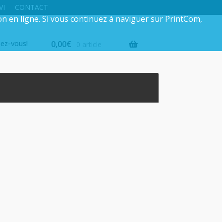
VI
CONTACT
on en ligne. Si vous continuez à naviguer sur PrintCom,
iez-vous!
0,00
€
0 article