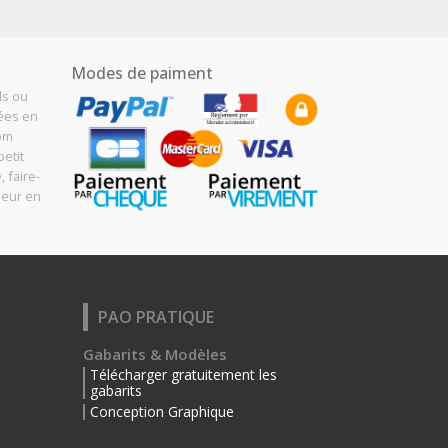
Modes de paiment
ls ou
sées en
Com
etit
, faire-
meur en
PAO PRATIQUE
Gabarits & Modèles
Télécharger gratuitement les
gabarits
Conception Graphique