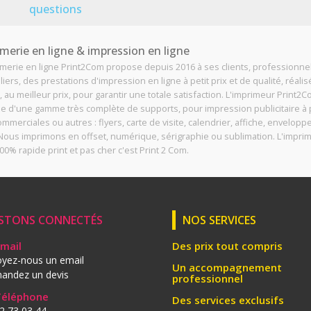
questions
merie en ligne & impression en ligne
imerie en ligne Print2Com propose depuis 2016 à ses clients, professionne
liers, des prestations d'impression en ligne à petit prix et de qualité, réali
, au meilleur prix, pour garantir une totale satisfaction. L'imprimeur Print2
e d'une gamme très complète de supports, pour impression publicitaire à p
ommerciales ou autres : flyers, carte de visite, calendrier, affiche, enveloppe
. Nous imprimons en offset, numérique, sérigraphie ou sublimation. L'impri
00% rapide print et pas cher c'est Print 2 Com.
STONS CONNECTÉS
NOS SERVICES
Email
Des prix tout compris
yez-nous un email
Un accompagnement
andez un devis
professionnel
Téléphone
Des services exclusifs
2 73 03 44