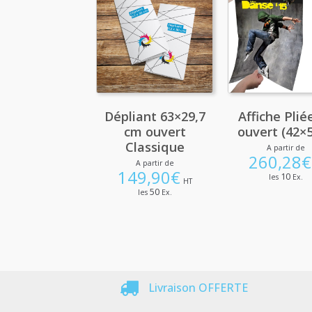
Dépliant 63×29,7
Affiche Plié
cm ouvert
ouvert (42×5
Classique
A partir de
260,28
€
A partir de
149,90
€
10
les
Ex.
HT
50
les
Ex.
Livraison OFFERTE