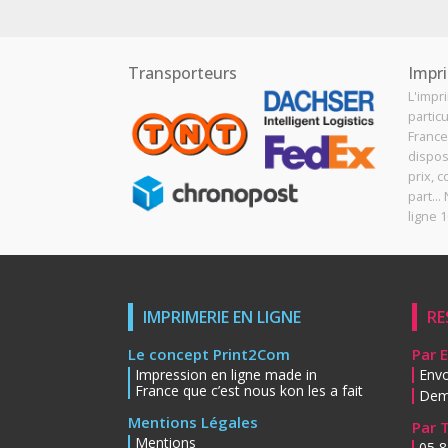
Transporteurs
Impri
L'impr
particu
France
dispos
prix, c
part..
ligne 1
IMPRIMERIE EN LIGNE
RE
Le concept Print2Com
Par 
Impression en ligne made in
Envo
France que c’est nous kon les a fait
Dem
Mentions Légales
Par 
Mentions
05 8