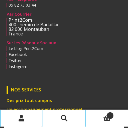
05 82 73 03 44
Par Courrier
Print2Com
400 chemin de Badaillac
82 000 Montauban
France
Sur les Réseaux Sociaux
Le blog Print2Com
Facebook
Twitter
Instagram
NOS SERVICES
Des prix tout compris
Un accompagnement professionnel
0
Des services exclusifs
Recherche
Recherche
pour :
Programme Fidélité