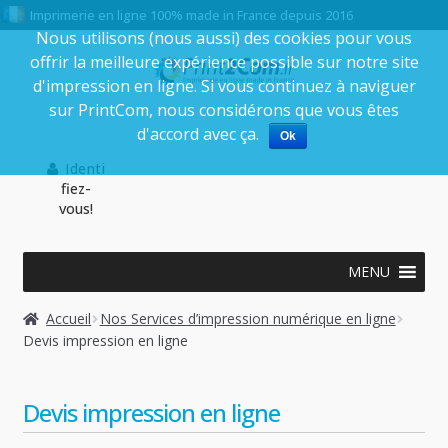
Imprimerie en ligne 100% made in France depuis 2016
Nous utilisons (nous aussi) des cookies pour vous
offrir la meilleure expérience possible sur notre site
Aller
Aller
d'impression en ligne. Si vous continuez à naviguer
à
au
sur PrintCom, nous considérons que vous êtes
la
contenu
d'accord avec ça.
Ok
navigation
Identi
fiez-
vous!
MENU
Accueil
Nos Services d’impression numérique en ligne
Devis impression en ligne
Devis impression en ligne